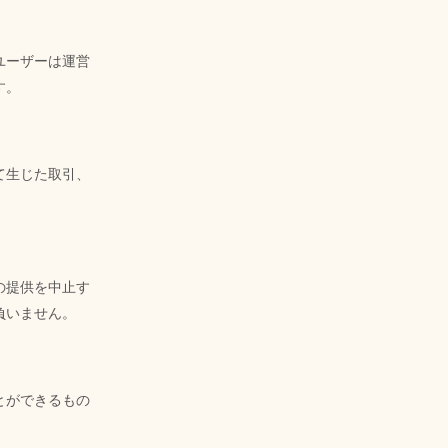
ユーザーは運営
す。
て生じた取引、
の提供を中止す
負いません。
とができるもの